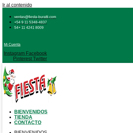
Ir al contenido
ventas@fiesta-buratti.com
+54 9 11 5348-4837
54+ 11 4241 8009
Mi Cuenta
Instagram
Facebook
Pinterest
Twitter
BIENVENIDOS
TIENDA
CONTACTO
BIENVENIDOS