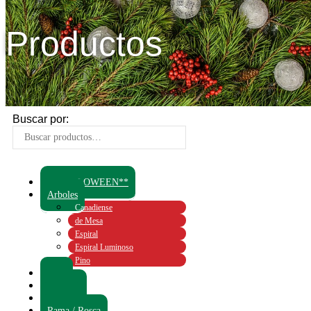
Productos
Buscar por:
**HALLOWEEN**
Arboles
Canadiense
de Mesa
Espiral
Espiral Luminoso
Pino
Boas
Lametas
Lluvias
Rama / Rosca